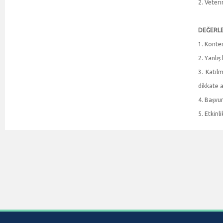
2. Veteri
DEĞERLE
1. Konte
2. Yanlış
3. Katıl
dikkate 
4. Başvur
5. Etkinl