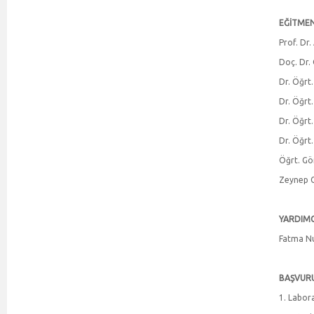
EĞİTME
Prof. Dr.
Doç. Dr.
Dr. Öğrt
Dr. Öğrt
Dr. Öğrt
Dr. Öğrt
Öğrt. Gö
Zeynep G
YARDIMC
Fatma N
BAŞVURU
1. Labor