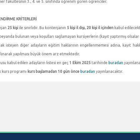
ner fakültesinin 3., 4. ve 5. sınıfında öğrenim gören öğrenciler.
NDİRME KRİTERLERİ
njan
25 kişi
ile sınırlıdır. Bu kontenjanın
5 kişi il dışı, 20 kişi il içinden
kabul edilecekt
 beyanda bulunan veya koşulları sağlamayan kursiyerlerin (kayıt yaptırmış olsalar bile
mak isteyen diğer adayların eğitim haklarının engellenmemesi adına, kayıt ha
alınarak yapılması büyük önem arz etmektedir.
usu kabul edilen adayların listesi en geç
1 Ekim 2025
tarihinde
buradan
yayınlana
ik kurs programı
kurs başlamadan 10 gün önce
buradan
yayınlanacaktır.