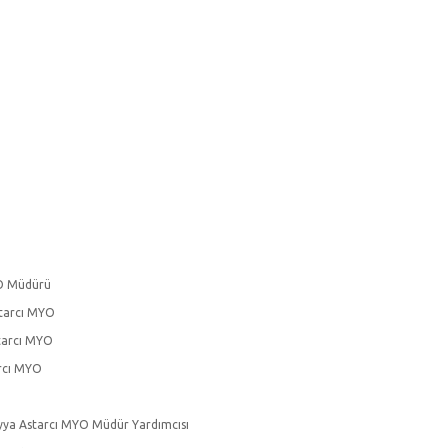
YO Müdürü
starcı MYO
starcı MYO
arcı MYO
eyya Astarcı MYO Müdür Yardımcısı