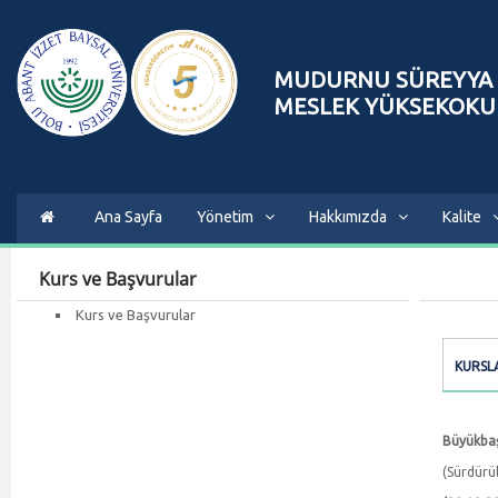
MUDURNU SÜREYYA 
MESLEK YÜKSEKOKU
Ana Sayfa
Yönetim
Hakkımızda
Kalite
Kurs ve Başvurular
Kurs ve Başvurular
KURSL
Büyükbaş 
(Sürdürül