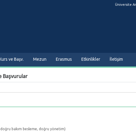
Üniversite A
Kurs ve Başv.
Mezun
Erasmus
Etkinlikler
İletişim
e Başvurular
vre, doğru bakım besleme, doğru yönetim)