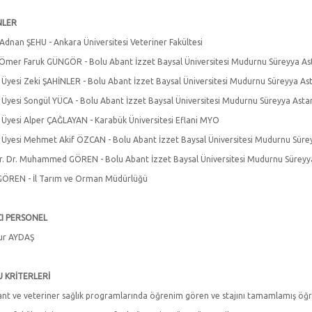
NLER
 Adnan ŞEHU - Ankara Üniversitesi Veteriner Fakültesi
 Ömer Faruk GÜNGÖR - Bolu Abant İzzet Baysal Üniversitesi Mudurnu Süreyya A
. Üyesi Zeki ŞAHİNLER - Bolu Abant İzzet Baysal Üniversitesi Mudurnu Süreyya A
. Üyesi Songül YÜCA - Bolu Abant İzzet Baysal Üniversitesi Mudurnu Süreyya Ast
. Üyesi Alper ÇAĞLAYAN - Karabük Üniversitesi Eflani MYO
. Üyesi Mehmet Akif ÖZCAN - Bolu Abant İzzet Baysal Üniversitesi Mudurnu Sür
r. Dr. Muhammed GÖREN - Bolu Abant İzzet Baysal Üniversitesi Mudurnu Süreyy
ÖREN - İl Tarım ve Orman Müdürlüğü
I PERSONEL
ur AYDAŞ
 KRİTERLERİ
ant ve veteriner sağlık programlarında öğrenim gören ve stajını tamamlamış öğre