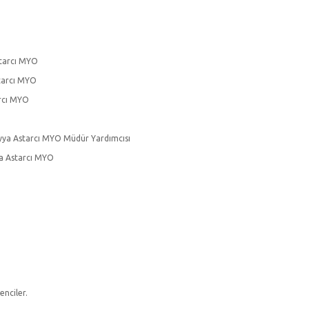
starcı MYO
starcı MYO
arcı MYO
eyya Astarcı MYO Müdür Yardımcısı
a Astarcı MYO
nciler.