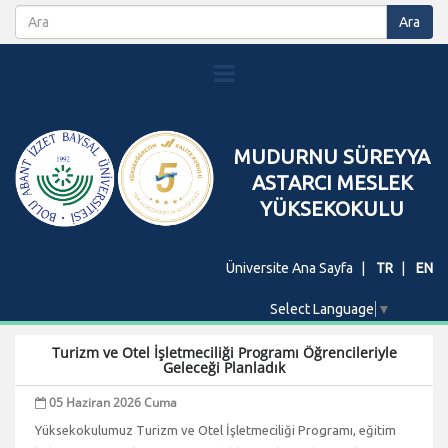
MUDURNU SÜREYYA
ASTARCI MESLEK
YÜKSEKOKULU
Üniversite Ana Sayfa
TR
EN
Select Language
▼
Turizm ve Otel İşletmeciliği Programı Öğrencileriyle
Geleceği Planladık
05 Haziran 2026 Cuma
Yüksekokulumuz Turizm ve Otel İşletmeciliği Programı, eğitim