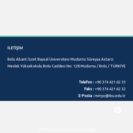
İLETIŞIM
Bolu Abant İzzet Baysal Üniversitesi Mudurnu Süreyya Astarcı
Meslek Yüksekokulu Bolu Caddesi No: 128 Mudurnu / Bolu / TÜRKİYE
Telefon :
+90 374 421 62 33
Faks :
+90 374 421 62 32
E-Posta :
mmyo@ibu.edu.tr
© 2026 Bilgi İşlem Daire Başkanlığı