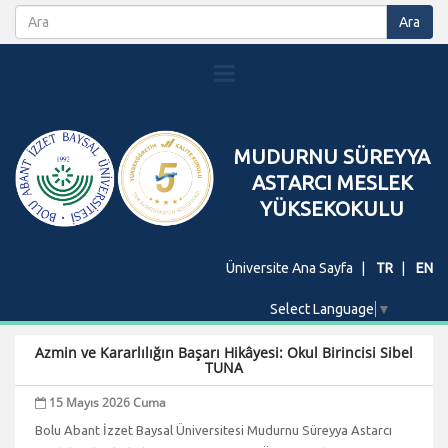
MUDURNU SÜREYYA
ASTARCI MESLEK
YÜKSEKOKULU
Üniversite Ana Sayfa
TR
EN
Select Language
▼
Azmin ve Kararlılığın Başarı Hikâyesi: Okul Birincisi Sibel
TUNA
15 Mayıs 2026 Cuma
Bolu Abant İzzet Baysal Üniversitesi Mudurnu Süreyya Astarcı